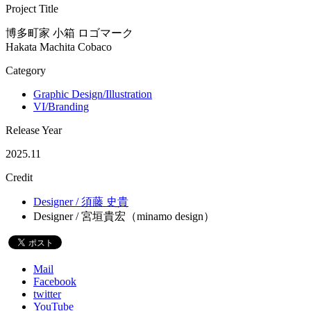
Project Title
博多町家 小箱 ロゴマーク
Hakata Machita Cobaco
Category
Graphic Design/Illustration
VI/Branding
Release Year
2025.11
Credit
Designer / 須藤 史貴
Designer / 宮垣貴宏（minamo design）
Mail
Facebook
twitter
YouTube