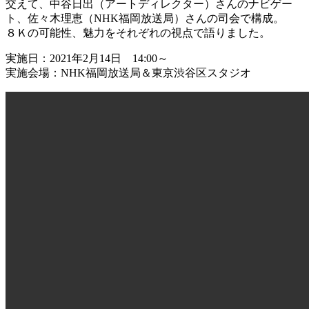
交えて、中谷日出（アートディレクター）さんのナビゲー
ト、佐々木理恵（NHK福岡放送局）さんの司会で構成。
８Ｋの可能性、魅力をそれぞれの視点で語りました。
実施日：2021年2月14日 14:00～
実施会場：NHK福岡放送局＆東京渋谷区スタジオ