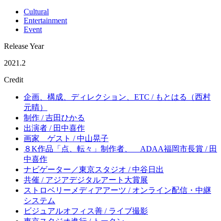
Cultural
Entertainment
Event
Release Year
2021.2
Credit
企画、構成、ディレクション、ETC / もとはる（西村
元晴）
制作 / 吉田ひかる
出演者 / 田中喜作
画家 ゲスト / 中山晃子
８K作品「点、転々」制作者、 ADAA福岡市長賞 / 田
中喜作
ナビゲーター／東京スタジオ / 中谷日出
共催 / アジアデジタルアート大賞展
ストロベリーメディアアーツ / オンライン配信・中継
システム
ビジュアルオフィス善 / ライブ撮影