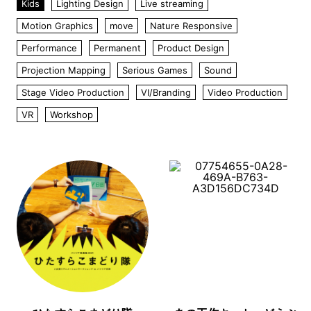
Kids
Lighting Design
Live streaming
Motion Graphics
move
Nature Responsive
Performance
Permanent
Product Design
Projection Mapping
Serious Games
Sound
Stage Video Production
VI/Branding
Video Production
VR
Workshop