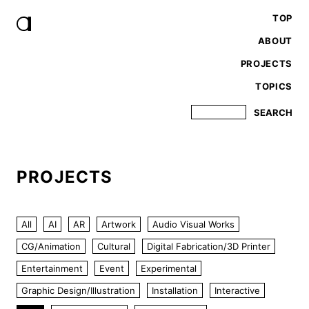
TOP
ABOUT
PROJECTS
TOPICS
PROJECTS
All
AI
AR
Artwork
Audio Visual Works
CG/Animation
Cultural
Digital Fabrication/3D Printer
Entertainment
Event
Experimental
Graphic Design/Illustration
Installation
Interactive