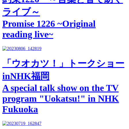
ライブ～
Promise 1226 ~Original
reading live~
「ウオカツ！」トークショー
inNHK福岡
A special talk show on the TV
program "Uokatsu!" in NHK
Fukuoka