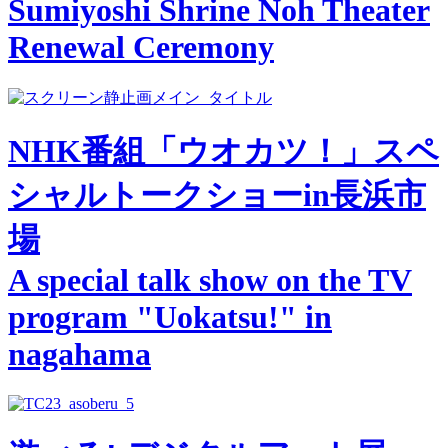
Sumiyoshi Shrine Noh Theater
Renewal Ceremony
NHK番組「ウオカツ！」スペ
シャルトークショーin長浜市
場
A special talk show on the TV
program "Uokatsu!" in
nagahama