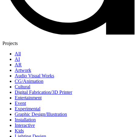
Projects
All
AI
AR
Artwork
Audio Visual Works
CG/Animation
Cultural
Digital Fabrication/3D Printer
Entertainment
Event
Experimental
Graphic Design/Illustration
Installation
Interactive
Kids
Lighting Design