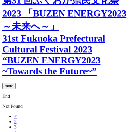
第31 回ふくおか県民文化祭
2023 「BUZEN ENERGY2023
～未来へ～」
31st Fukuoka Prefectural
Cultural Festival 2023
“BUZEN ENERGY2023
~Towards the Future~”
more
End
Not Found
<
2
3