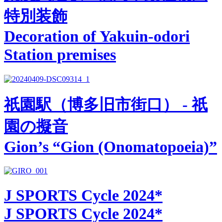
特別装飾
Decoration of Yakuin-odori
Station premises
祇園駅（博多旧市街口） - 祇
園の擬音
Gion’s “Gion (Onomatopoeia)”
J SPORTS Cycle 2024*
J SPORTS Cycle 2024*