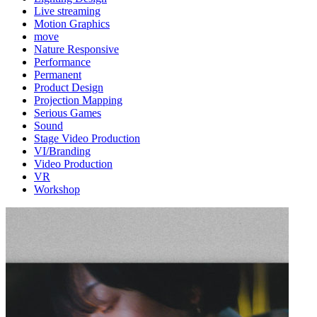
Live streaming
Motion Graphics
move
Nature Responsive
Performance
Permanent
Product Design
Projection Mapping
Serious Games
Sound
Stage Video Production
VI/Branding
Video Production
VR
Workshop